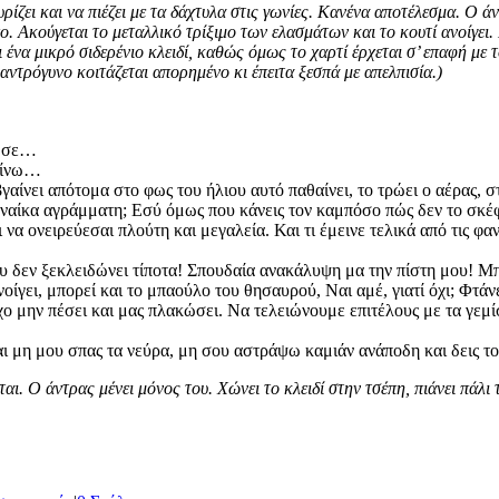
υρίζει και να πιέζει με τα δάχτυλα στις γωνίες. Κανένα αποτέλεσμα. Ο άν
οίχο. Ακούγεται το μεταλλικό τρίξιμο των ελασμάτων και το κουτί ανοίγ
αι ένα μικρό σιδερένιο κλειδί, καθώς όμως το χαρτί έρχεται σ’ επαφή 
αντρόγυνο κοιτάζεται απορημένο κι έπειτα ξεσπά με απελπισία.)
κωσε…
βαίνω…
 βγαίνει απότομα στο φως του ήλιου αυτό παθαίνει, το τρώει ο αέρας,
 γυναίκα αγράμματη; Εσύ όμως που κάνεις τον καμπόσο πώς δεν το σκ
α ονειρεύεσαι πλούτη και μεγαλεία. Και τι έμεινε τελικά από τις φαν
που δεν ξεκλειδώνει τίποτα! Σπουδαία ανακάλυψη μα την πίστη μου! 
νοίγει, μπορεί και το μπαούλο του θησαυρού, Ναι αμέ, γιατί όχι; Φτ
χο μην πέσει και μας πλακώσει. Να τελειώνουμε επιτέλους με τα γεμί
και μη μου σπας τα νεύρα, μη σου αστράψω καμιάν ανάποδη και δεις τ
ι. Ο άντρας μένει μόνος του. Χώνει το κλειδί στην τσέπη, πιάνει πάλι τ