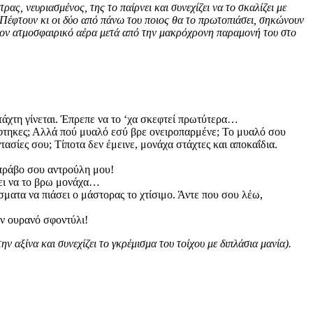
τρας, νευριασμένος, της το παίρνει και συνεχίζει να το σκαλίζει με
ει. Πέφτουν κι οι δύο από πάνω του ποιος θα το πρωτοπιάσει, σηκώνουν
με τον ατμοσφαιρικό αέρα μετά από την μακρόχρονη παραμονή του στο
 στάχτη γίνεται. Έπρεπε να το ‘χα σκεφτεί πρωτύτερα…
έφτηκες; Αλλά πού μυαλό εσύ βρε ονειροπαρμένε; Το μυαλό σου
τασίες σου; Τίποτα δεν έμεινε, μονάχα στάχτες και αποκαΐδια.
Μπράβο σου αντρούλη μου!
άνει να το βρω μονάχα…
σματα να πιάσει ο μάστορας το χτίσιμο. Άντε που σου λέω,
ον ουρανό σφοντύλι!
ην αξίνα και συνεχίζει το γκρέμισμα του τοίχου με διπλάσια μανία).