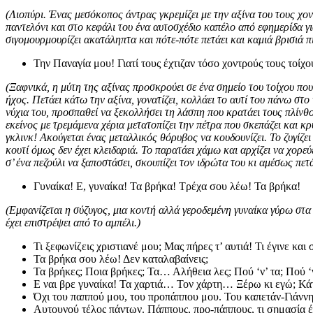
(Λιοπύρι. Ένας μεσόκοπος άντρας γκρεμίζει με την αξίνα του τους χο
παντελόνι και στο κεφάλι του ένα αυτοσχέδιο καπέλο από εφημερίδα γι
σιγομουρμουρίζει ακατάληπτα και πότε-πότε πετάει και καμιά βρισιά 
Την Παναγία μου! Γιατί τους έχτιζαν τόσο χοντρούς τους τοίχ
(Ξαφνικά, η μύτη της αξίνας προσκρούει σε ένα σημείο του τοίχου πο
ήχος. Πετάει κάτω την αξίνα, γονατίζει, κολλάει το αυτί του πάνω στο
νύχια του, προσπαθεί να ξεκολλήσει τη λάσπη που κρατάει τους πλίνθ
εκείνος με τρεμάμενα χέρια μετατοπίζει την πέτρα που σκεπάζει και κ
γκλινκ! Ακούγεται ένας μεταλλικός θόρυβος να κουδουνίζει. Το ζυγίζει
κουτί όμως δεν έχει κλειδαριά. Το παρατάει χάμω και αρχίζει να χορ
σ’ ένα πεζούλι να ξαποστάσει, σκουπίζει τον ιδρώτα του κι αμέσως πετά
Γυναίκα! Ε, γυναίκα! Τα βρήκα! Τρέχα σου λέω! Τα βρήκα!
(Εμφανίζεται η σύζυγος, μια κοντή αλλά γεροδεμένη γυναίκα γύρω στα
έχει επιστρέψει από το αμπέλι.)
Τι ξεφωνίζεις χριστιανέ μου; Μας πήρες τ’ αυτιά! Τι έγινε κα
Τα βρήκα σου λέω! Δεν καταλαβαίνεις;
Τα βρήκες; Ποια βρήκες; Τα… Αλήθεια λες; Πού ‘ν’ τα; Πού ‘ν
Ε ναι βρε γυναίκα! Τα χαρτιά… Τον χάρτη… Ξέρω κι εγώ; Κάτι
Όχι του παππού μου, του προπάππου μου. Του καπετάν-Γιάννη
Αυτουνού τέλος πάντων. Πάππους, προ-πάππους, τι σημασία έ