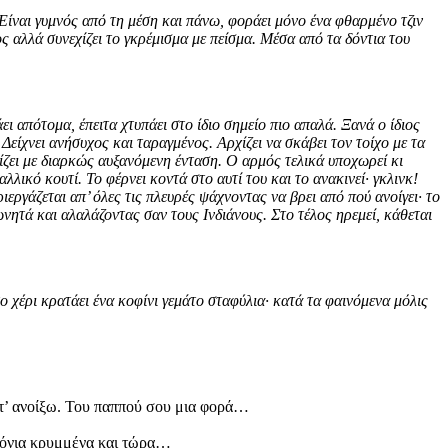
 Είναι γυμνός από τη μέση και πάνω, φοράει μόνο ένα φθαρμένο τζιν
ς αλλά συνεχίζει το γκρέμισμα με πείσμα. Μέσα από τα δόντια του
 απότομα, έπειτα χτυπάει στο ίδιο σημείο πιο απαλά. Ξανά ο ίδιος
Δείχνει ανήσυχος και ταραγμένος. Αρχίζει να σκάβει τον τοίχο με τα
χίζει με διαρκώς αυξανόμενη ένταση. Ο αρμός τελικά υποχωρεί κι
λικό κουτί. Το φέρνει κοντά στο αυτί του και το ανακινεί· γκλινκ!
ιεργάζεται απ’ όλες τις πλευρές ψάχνοντας να βρει από πού ανοίγει· το
νητά και αλαλάζοντας σαν τους Ινδιάνους. Στο τέλος ηρεμεί, κάθεται
ο χέρι κρατάει ένα κοφίνι γεμάτο σταφύλια· κατά τα φαινόμενα μόλις
α τ’ ανοίξω. Του παππού σου μια φορά…
χρόνια κρυμμένα και τώρα…