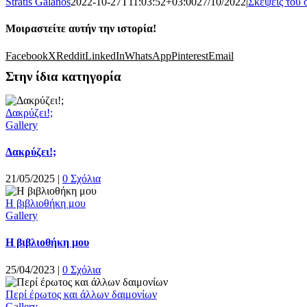
Stratis Galanos
2022-10-27T11:03:52+03:00
27/10/2022
|
Σκέψεις του
Μοιραστείτε αυτήν την ιστορία!
Facebook
X
Reddit
LinkedIn
WhatsApp
Pinterest
Email
Στην ίδια κατηγορία
Δακρύζει!;
Gallery
Δακρύζει!;
21/05/2025
|
0 Σχόλια
Η βιβλιοθήκη μου
Gallery
Η βιβλιοθήκη μου
25/04/2023
|
0 Σχόλια
Περί έρωτος και άλλων δαιμονίων
Gallery