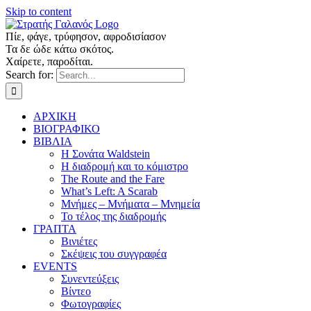
Skip to content
Πίε, φάγε, τρύφησον, αφροδισίασον
Τα δε ώδε κάτω σκότος.
Χαίρετε, παροδίται.
Search for:
ΑΡΧΙΚΗ
ΒΙΟΓΡΑΦΙΚΟ
ΒΙΒΛΙΑ
Η Σονάτα Waldstein
Η διαδρομή και το κόμιστρο
The Route and the Fare
What’s Left: A Scarab
Μνήμες – Μνήματα – Μνημεία
Το τέλος της διαδρομής
ΓΡΑΠΤΑ
Βινιέτες
Σκέψεις του συγγραφέα
EVENTS
Συνεντεύξεις
Βίντεο
Φωτογραφίες