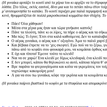
(Η γυναίκα αρπάζει το κουτί από τα χέρια του κι αρχίζει να το στριφογ
λύσσα. Στο τέλος, εκτός εαυτού, δίνει μια και το πετάει πάνω στον τ
μ’ ανυπομονησία το καπάκι. Το κουτί περιέχει μια παλιά περγαμηνή κ
κενό, θρυμματίζεται σε πολλά μικροσκοπικά κομμάτια σαν στάχτη. Το 
Πάει! Όλα χάθηκαν!
Μέσα στα χέρια μας ήταν και τώρα γινήκανε καπνός!
Πάνε τα πλούτη, πάνε κι οι λίρες, τα πήρε ο αέρας και τα σή
Μα πώς; Τι έγινε; Έτσι στα καλά καθούμενα; Δεν το καταλα
Ο αέρας γυναίκα, ο αέρας και τ’ οξυγόνο. Άμα το παλιό χαρτί
Και βέβαια έπρεπε να το ‘χες σκεφτεί. Εγώ πού να το ξέρω,
πάνω από το κεφάλι σου φουκαρά μου, να κοιμάσαι όρθιος και ν
Ε όχι και τίποτα! Έμεινε τούτο το κλειδί!
Ναι να σε χαρώ! Ένα κλειδί με δίχως κλειδαριά, ένα κλειδί 
Ε δεν μπορεί, κάπου θα θηλυκώνει κι αυτό, κάποια πόρτα θ’ α
Βρε παράτα τα φτερουγίσματα και κοίτα να γκρεμίσεις τον τοί
νυχτώσαμε κακομοίρη μου!
Α για να σου πω γυναίκα, κόψε την γκρίνια και τα κουμάντα 
(Η γυναίκα παίρνει βιαστικά το κοφίνι με τα σταφύλια και απομακρύνετα