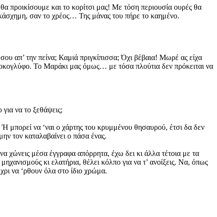
 θα προικίσουμε και το κορίτσι μας! Με τόση περιουσία ουρές θα
κάσχημη, σαν το χρέος… Της μάνας του πήρε το καημένο.
σου απ’ την πείνα; Καμιά πριγκίπισσα; Όχι βέβαια! Μωρέ ας είχα
 τοκογλύφο. Το Μαράκι μας όμως… με τόσα πλούτια δεν πρόκειται να
 για να το ξεθάψεις;
. Ή μπορεί να ‘ναι ο χάρτης του κρυμμένου θησαυρού, έτσι δα δεν
μην τον καταλαβαίνει ο πάσα ένας.
α να χώνεις μέσα έγγραφα απόρρητα, έχω δει κι άλλα τέτοια με τα
μηχανισμούς κι ελατήρια, θέλει κόλπο για να τ’ ανοίξεις. Να, όπως
έχρι να ‘ρθουν όλα στο ίδιο χρώμα.